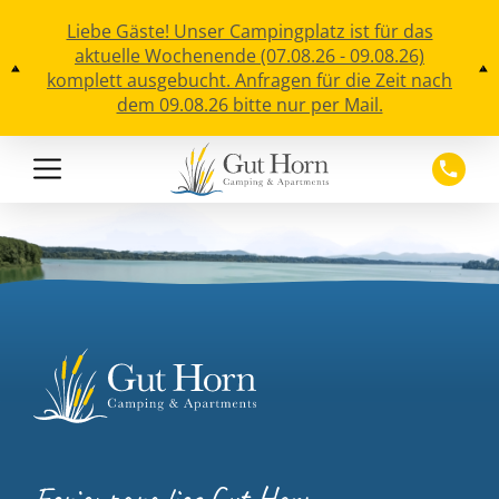
Liebe Gäste! Unser Campingplatz ist für das
aktuelle Wochenende (07.08.26 - 09.08.26)
komplett ausgebucht. Anfragen für die Zeit nach
dem 09.08.26 bitte nur per Mail.