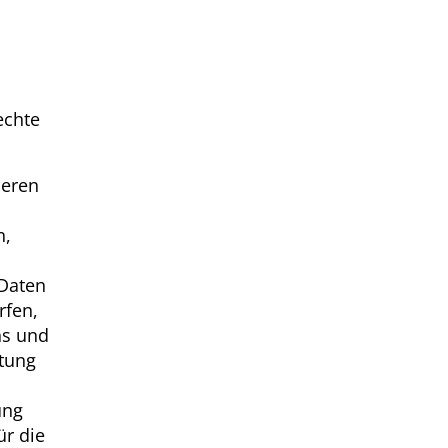
echte
deren
n,
 Daten
rfen,
ns und
itung
ung
ür die