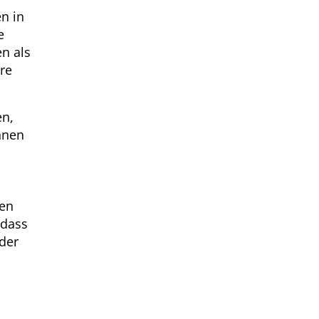
n in
e
n als
re
en,
hnen
sen
 dass
der