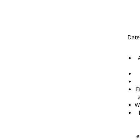
Date
E
W
e