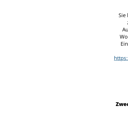
Sie
Au
Woh
Ein
https
Zwec