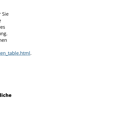
 Sie
e
res
ung.
chen
ten_table.html
.
liche