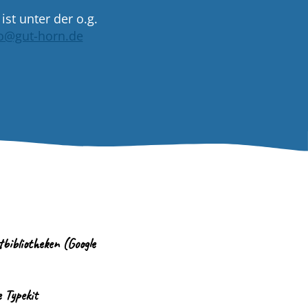
st unter der o.g.
fo@gut-horn.de
bibliotheken (Google
 Typekit