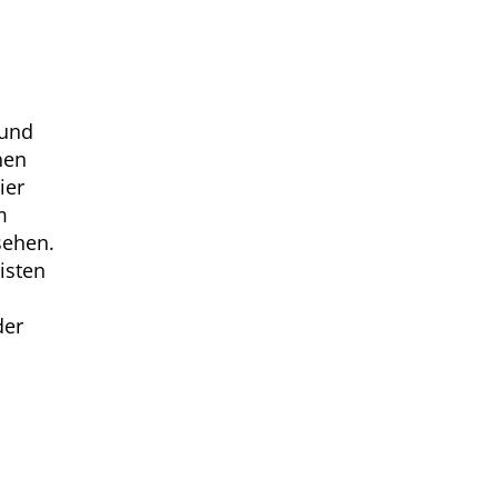
 und
nen
ier
m
sehen.
isten
der